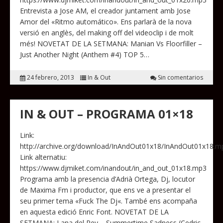
Entrevista a Jose AM, el creador juntament amb Jose
Amor del «Ritmo automático». Ens parlarà de la nova
versió en anglès, del making off del videoclip i de molt
més! NOVETAT DE LA SETMANA: Manian Vs Floorfiller –
Just Another Night (Anthem #4) TOP 5…
24 febrero, 2013
In & Out
Sin comentarios
IN & OUT – PROGRAMA 01×18
Link:
http://archive.org/download/InAndOut01x18/InAndOut01x18.m
Link alternatiu:
https://www.djmiket.com/inandout/in_and_out_01x18.mp3
Programa amb la presencia d’Adrià Ortega, Dj, locutor
de Maxima Fm i productor, que ens ve a presentar el
seu primer tema «Fuck The Dj«. També ens acompaña
en aquesta edició Enric Font. NOVETAT DE LA
SETMANA: Lana del Rey – Summertime Sadness (Cedric