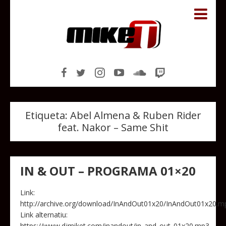
Etiqueta:
Abel Almena & Ruben Rider
feat. Nakor – Same Shit
IN & OUT – PROGRAMA 01×20
Link:
http://archive.org/download/InAndOut01x20/InAndOut01x20.m
Link alternatiu:
https://www.djmiket.com/inandout/in_and_out_01x20.mp3