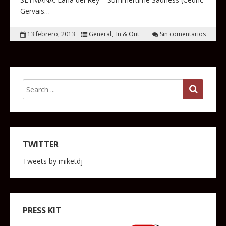
Gervais…
13 febrero, 2013
General
In & Out
Sin comentarios
TWITTER
Tweets by miketdj
PRESS KIT