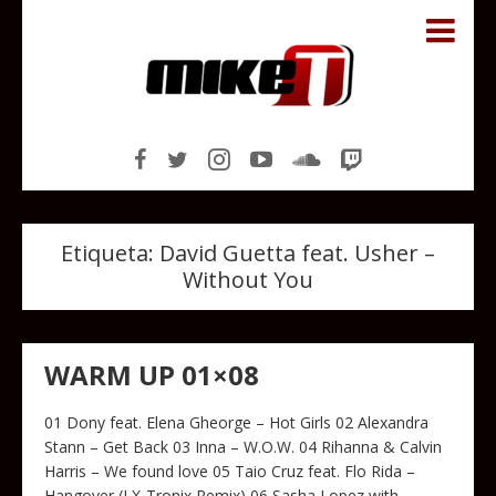
Etiqueta:
David Guetta feat. Usher –
Without You
WARM UP 01×08
01 Dony feat. Elena Gheorge – Hot Girls 02 Alexandra
Stann – Get Back 03 Inna – W.O.W. 04 Rihanna & Calvin
Harris – We found love 05 Taio Cruz feat. Flo Rida –
Hangover (LX-Tronix Remix) 06 Sasha Lopez with