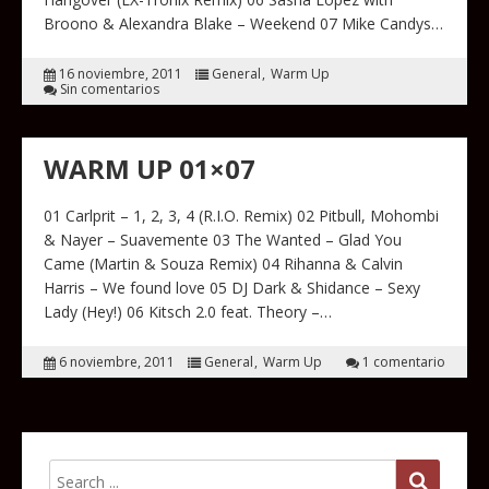
Broono & Alexandra Blake – Weekend 07 Mike Candys…
16 noviembre, 2011
General
Warm Up
Sin comentarios
WARM UP 01×07
01 Carlprit – 1, 2, 3, 4 (R.I.O. Remix) 02 Pitbull, Mohombi
& Nayer – Suavemente 03 The Wanted – Glad You
Came (Martin & Souza Remix) 04 Rihanna & Calvin
Harris – We found love 05 DJ Dark & Shidance – Sexy
Lady (Hey!) 06 Kitsch 2.0 feat. Theory –…
6 noviembre, 2011
General
Warm Up
1 comentario