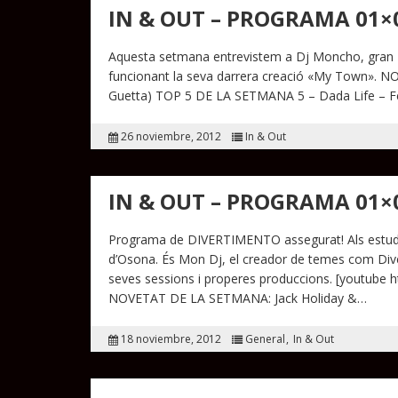
IN & OUT – PROGRAMA 01×
Aquesta setmana entrevistem a Dj Moncho, gran Dj 
funcionant la seva darrera creació «My Town». 
Guetta) TOP 5 DE LA SETMANA 5 – Dada Life – F
26 noviembre, 2012
In & Out
IN & OUT – PROGRAMA 01×
Programa de DIVERTIMENTO assegurat! Als estudis
d’Osona. És Mon Dj, el creador de temes com Dive
seves sessions i properes produccions. [youtub
NOVETAT DE LA SETMANA: Jack Holiday &…
18 noviembre, 2012
General
In & Out