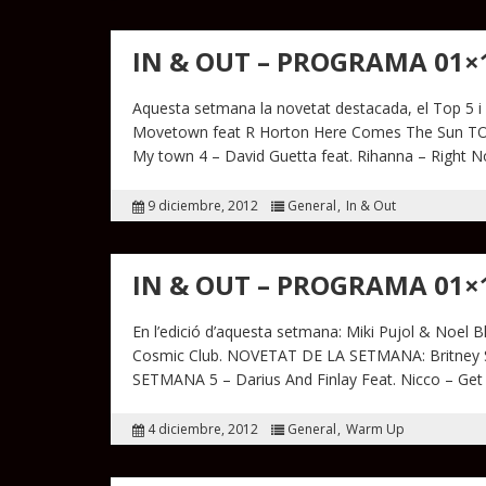
IN & OUT – PROGRAMA 01×
Aquesta setmana la novetat destacada, el Top 5
Movetown feat R Horton Here Comes The Sun TO
My town 4 – David Guetta feat. Rihanna – Right
9 diciembre, 2012
General
In & Out
IN & OUT – PROGRAMA 01×
En l’edició d’aquesta setmana: Miki Pujol & Noel Bl
Cosmic Club. NOVETAT DE LA SETMANA: Britney S
SETMANA 5 – Darius And Finlay Feat. Nicco – Get
4 diciembre, 2012
General
Warm Up