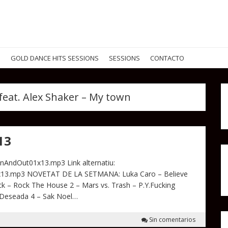
G
GOLD DANCE HITS SESSIONS
SESSIONS
CONTACTO
eat. Alex Shaker – My town
13
InAndOut01x13.mp3 Link alternatiu:
1x13.mp3 NOVETAT DE LA SETMANA: Luka Caro – Believe
ck – Rock The House 2 – Mars vs. Trash – P.Y.Fucking
a Deseada 4 – Sak Noel…
Sin comentarios