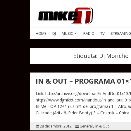
HOME
DJ
MUSIC
RADIO
TV
STREAMIN
Etiqueta:
Dj Moncho f
IN & OUT – PROGRAMA 01×
Link: http://archive.org/download/InAndOut01x13/
https://www.djmiket.com/inandout/in_and_out_0
In Me TOP 12+1 (Els nº1 del programa) 1 – Afroja
Cascade (Aritz & Rider Booty) 3 – Cosmik – Chic
28 diciembre, 2012
General
In & Out