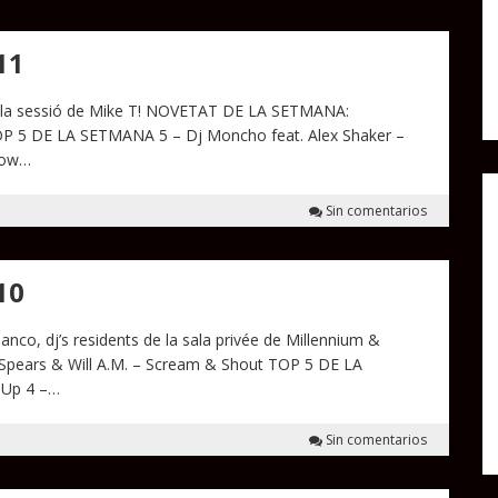
11
 i la sessió de Mike T! NOVETAT DE LA SETMANA:
P 5 DE LA SETMANA 5 – Dj Moncho feat. Alex Shaker –
 Now…
Sin comentarios
10
anco, dj’s residents de la sala privée de Millennium &
pears & Will A.M. – Scream & Shout TOP 5 DE LA
 Up 4 –…
Sin comentarios