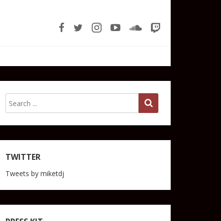
TWITTER
Tweets by miketdj