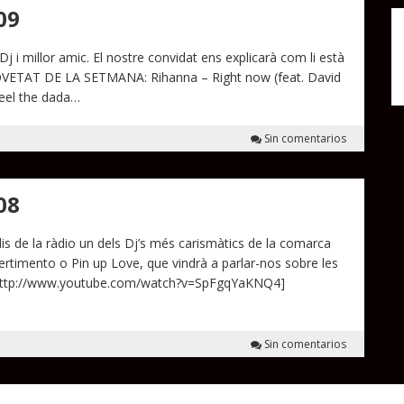
09
i millor amic. El nostre convidat ens explicarà com li està
NOVETAT DE LA SETMANA: Rihanna – Right now (feat. David
eel the dada…
Sin comentarios
08
 de la ràdio un dels Dj’s més carismàtics de la comarca
rtimento o Pin up Love, que vindrà a parlar-nos sobre les
e http://www.youtube.com/watch?v=SpFgqYaKNQ4]
Sin comentarios