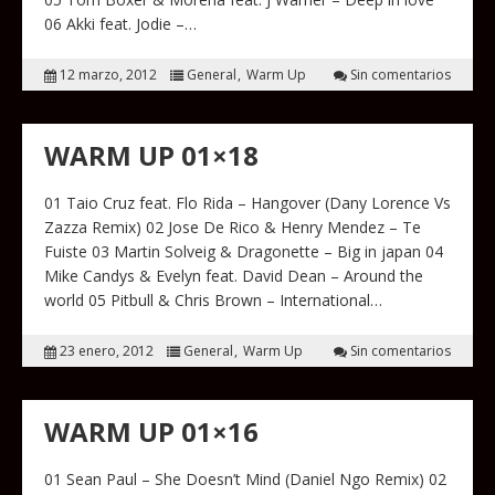
06 Akki feat. Jodie –…
12 marzo, 2012
General
Warm Up
Sin comentarios
WARM UP 01×18
01 Taio Cruz feat. Flo Rida – Hangover (Dany Lorence Vs
Zazza Remix) 02 Jose De Rico & Henry Mendez – Te
Fuiste 03 Martin Solveig & Dragonette – Big in japan 04
Mike Candys & Evelyn feat. David Dean – Around the
world 05 Pitbull & Chris Brown – International…
23 enero, 2012
General
Warm Up
Sin comentarios
WARM UP 01×16
01 Sean Paul – She Doesn’t Mind (Daniel Ngo Remix) 02