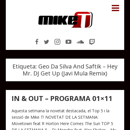
Etiqueta:
Geo Da Silva And Saftik – Hey
Mr. DJ Get Up (Javi Mula Remix)
IN & OUT – PROGRAMA 01×11
Aquesta setmana la novetat destacada, el Top 5 i la
sessió de Mike T! NOVETAT DE LA SETMANA:
Movetown feat R Horton Here Comes The Sun TOP 5
DE LA SETMANA 5 – Dj Moncho feat. Alex Shaker – My