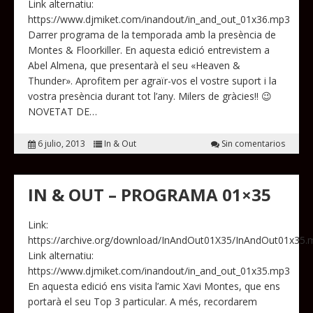
Link alternatiu:
https://www.djmiket.com/inandout/in_and_out_01x36.mp3
Darrer programa de la temporada amb la presència de
Montes & Floorkiller. En aquesta edició entrevistem a
Abel Almena, que presentarà el seu «Heaven &
Thunder». Aprofitem per agraïr-vos el vostre suport i la
vostra presència durant tot l’any. Milers de gràcies!! 😉
NOVETAT DE…
6 julio, 2013
In & Out
Sin comentarios
IN & OUT – PROGRAMA 01×35
Link:
https://archive.org/download/InAndOut01X35/InAndOut01x35.
Link alternatiu:
https://www.djmiket.com/inandout/in_and_out_01x35.mp3
En aquesta edició ens visita l’amic Xavi Montes, que ens
portarà el seu Top 3 particular. A més, recordarem