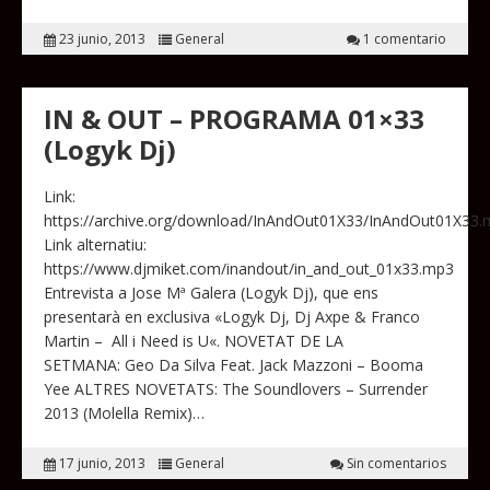
23 junio, 2013
General
1 comentario
IN & OUT – PROGRAMA 01×33
(Logyk Dj)
Link:
https://archive.org/download/InAndOut01X33/InAndOut01X33
Link alternatiu:
https://www.djmiket.com/inandout/in_and_out_01x33.mp3
Entrevista a Jose Mª Galera (Logyk Dj), que ens
presentarà en exclusiva «Logyk Dj, Dj Axpe & Franco
Martin – All i Need is U«. NOVETAT DE LA
SETMANA: Geo Da Silva Feat. Jack Mazzoni – Booma
Yee ALTRES NOVETATS: The Soundlovers – Surrender
2013 (Molella Remix)…
17 junio, 2013
General
Sin comentarios