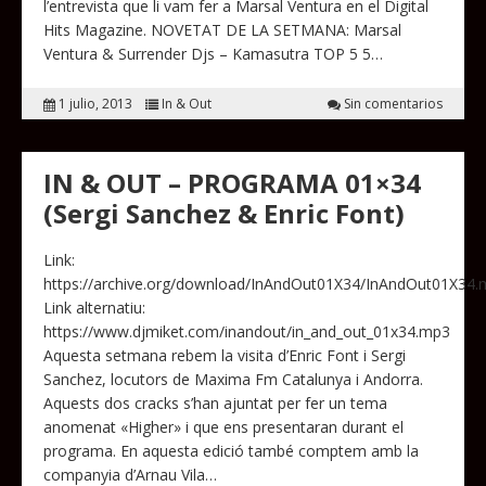
l’entrevista que li vam fer a Marsal Ventura en el Digital
Hits Magazine. NOVETAT DE LA SETMANA: Marsal
Ventura & Surrender Djs – Kamasutra TOP 5 5…
1 julio, 2013
In & Out
Sin comentarios
IN & OUT – PROGRAMA 01×34
(Sergi Sanchez & Enric Font)
Link:
https://archive.org/download/InAndOut01X34/InAndOut01X34
Link alternatiu:
https://www.djmiket.com/inandout/in_and_out_01x34.mp3
Aquesta setmana rebem la visita d’Enric Font i Sergi
Sanchez, locutors de Maxima Fm Catalunya i Andorra.
Aquests dos cracks s’han ajuntat per fer un tema
anomenat «Higher» i que ens presentaran durant el
programa. En aquesta edició també comptem amb la
companyia d’Arnau Vila…