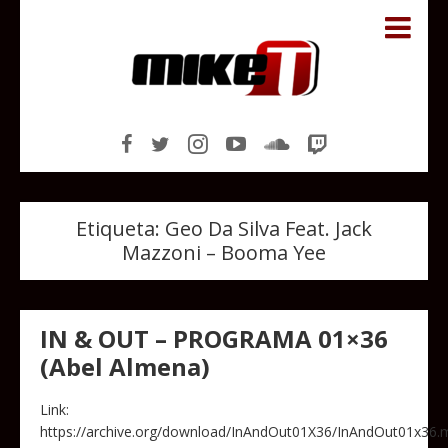
Etiqueta:
Geo Da Silva Feat. Jack
Mazzoni – Booma Yee
IN & OUT – PROGRAMA 01×36
(Abel Almena)
Link:
https://archive.org/download/InAndOut01X36/InAndOut01x36.