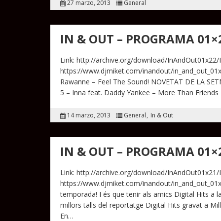
27 marzo, 2013
General
IN & OUT – PROGRAMA 01×
Link: http://archive.org/download/InAndOut01x22/
https://www.djmiket.com/inandout/in_and_out_01x
Rawanne – Feel The Sound! NOVETAT DE LA SETM
5 – Inna feat. Daddy Yankee – More Than Friends 4
14 marzo, 2013
General
In & Out
IN & OUT – PROGRAMA 01×
Link: http://archive.org/download/InAndOut01x21/
https://www.djmiket.com/inandout/in_and_out_01x2
temporada! I és que tenir als amics Digital Hits a 
millors talls del reportatge Digital Hits gravat a
En…