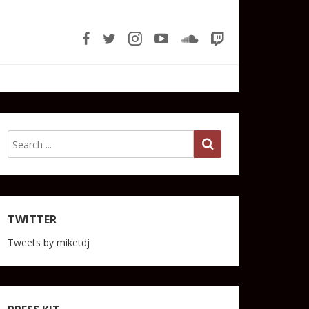
TWITTER
Tweets by miketdj