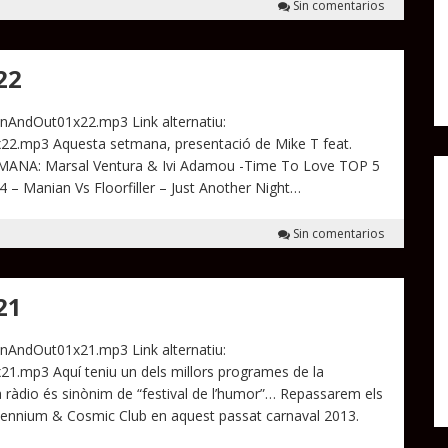
Sin comentarios
22
InAndOut01x22.mp3 Link alternatiu:
22.mp3 Aquesta setmana, presentació de Mike T feat.
ANA: Marsal Ventura & Ivi Adamou -Time To Love TOP 5
 – Manian Vs Floorfiller – Just Another Night…
Sin comentarios
21
InAndOut01x21.mp3 Link alternatiu:
1.mp3 Aquí teniu un dels millors programes de la
la ràdio és sinònim de “festival de l’humor”… Repassarem els
 Millennium & Cosmic Club en aquest passat carnaval 2013.