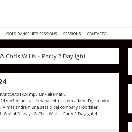
G
GOLD DANCE HITS SESSIONS
SESSIONS
CONTACTO
& Chris Willis – Party 2 Daylight
24
InAndOut01x24.mp3 Link alternatiu:
x24.mp3 Aquesta setmana entrevistem a Mon Dj, creador
 A més tindrem una sessió del company Floorkiller!
lobal Deejays & Chris Willis – Party 2 Daylight 4 –