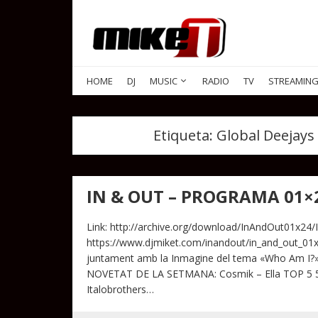
HOME
DJ
MUSIC
RADIO
TV
STREAMIN
Etiqueta:
Global Deejays 
IN & OUT – PROGRAMA 01×
Link: http://archive.org/download/InAndOut01x24/
https://www.djmiket.com/inandout/in_and_out_01
juntament amb la Inmagine del tema «Who Am I?».
NOVETAT DE LA SETMANA: Cosmik – Ella TOP 5 5- G
Italobrothers…