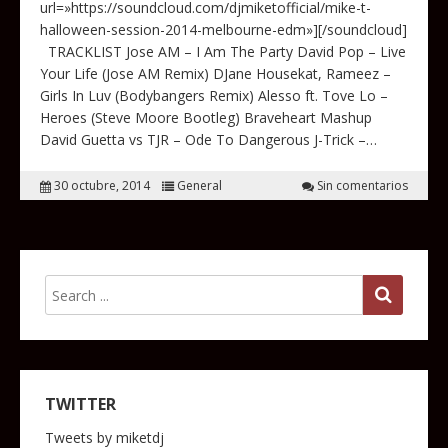
url=»https://soundcloud.com/djmiketofficial/mike-t-
halloween-session-2014-melbourne-edm»][/soundcloud]
TRACKLIST Jose AM – I Am The Party David Pop – Live
Your Life (Jose AM Remix) DJane Housekat, Rameez –
Girls In Luv (Bodybangers Remix) Alesso ft. Tove Lo –
Heroes (Steve Moore Bootleg) Braveheart Mashup
David Guetta vs TJR – Ode To Dangerous J-Trick –…
30 octubre, 2014
General
Sin comentarios
TWITTER
Tweets by miketdj