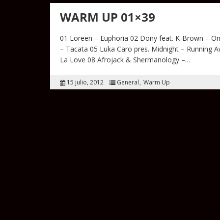
WARM UP 01×39
01 Loreen – Euphoria 02 Dony feat. K-Brown – Onl
– Tacata 05 Luka Caro pres. Midnight – Running
La Love 08 Afrojack & Shermanology –…
15 julio, 2012
General
Warm Up