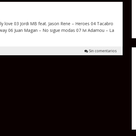
y love 03 Jordi MB feat. Jason Rene – Heroes 04 Tacabro
 Away 06 Juan Magan – No sigue modas 07 Ivi Adamou – La
Sin comentarios