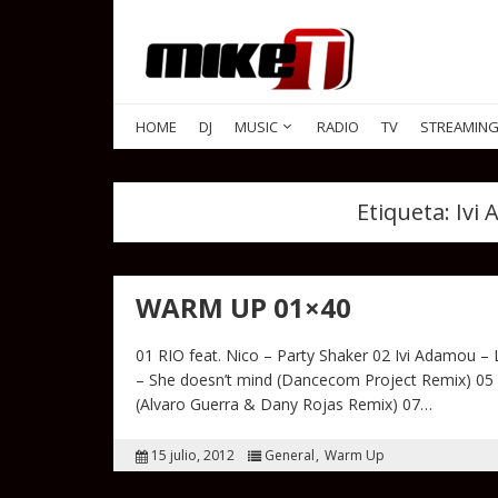
HOME
DJ
MUSIC
RADIO
TV
STREAMIN
Etiqueta:
Ivi
WARM UP 01×40
01 RIO feat. Nico – Party Shaker 02 Ivi Adamou –
– She doesn’t mind (Dancecom Project Remix) 05
(Alvaro Guerra & Dany Rojas Remix) 07…
15 julio, 2012
General
Warm Up