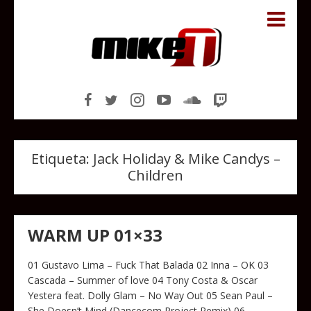
Etiqueta:
Jack Holiday & Mike Candys –
Children
WARM UP 01×33
01 Gustavo Lima – Fuck That Balada 02 Inna – OK 03
Cascada – Summer of love 04 Tony Costa & Oscar
Yestera feat. Dolly Glam – No Way Out 05 Sean Paul –
She Doesn’t Mind (Dancecom Project Remix) 06