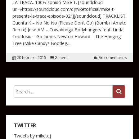
LA TRACA. 100% sonido Mike T. [soundcloud
url=»https://soundcloud.com/djmiketofficial/mike-t-
presents-la-traca-episode-02″][/soundcloud] TRACKLIST
Guenta K – No No No (Please Don’t Go) (Bomb’n Amato
Remix) Jose AM – Cowabunga Bodybangers feat. Linda
Teodosiu – Go James Newton Howard – The Hanging
Tree (Mike Candys Bootleg…
20 febrero, 2015
General
Sin comentarios
TWITTER
Tweets by miketdj