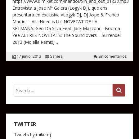
https://www.djmiket.com/inandout/in_and_out_01x33.mp3
Entrevista a Jose Mª Galera (Logyk Dj), que ens
presentarà en exclusiva «Logyk Dj, Dj Axpe & Franco
Martin – All i Need is U«. NOVETAT DE LA
SETMANA: Geo Da Silva Feat. Jack Mazzoni – Booma
Yee ALTRES NOVETATS: The Soundlovers – Surrender
2013 (Molella Remix)…
17 junio, 2013
General
Sin comentarios
TWITTER
Tweets by miketdj