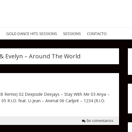
G
GOLD DANCE HITS SESSIONS
SESSIONS
CONTACTO
& Evelyn – Around The World
i MB Remix) 02 Deepside Deejays – Stay With Me 03 Anya –
 R.I.O. feat. U-Jean – Animal 06 Carlprit – 1234 (R.I.O.
Sin comentarios