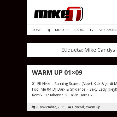
HOME
DJ
MUSIC
RADIO
TV
STREAMIN
Etiqueta:
Mike Candys 
WARM UP 01×09
01 Ell-Nikki – Running Scared (Albert Kick & Jord
Fool Me 04 DJ Dark & Shidance – Sexy Lady (Hey!) 05
Remix) 07 Rihanna & Calvin Harris –…
20 noviembre, 2011
General
Warm Up