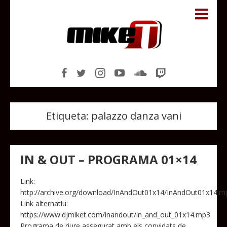
Etiqueta:
palazzo danza vani
IN & OUT – PROGRAMA 01×14
Link:
http://archive.org/download/InAndOut01x14/InAndOut01x14.m
Link alternatiu:
https://www.djmiket.com/inandout/in_and_out_01x14.mp3
Programa de riure assegurat amb els convidats de