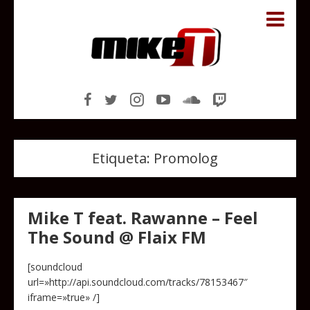
Etiqueta:
Promolog
Mike T feat. Rawanne – Feel
The Sound @ Flaix FM
[soundcloud
url=»http://api.soundcloud.com/tracks/78153467″
iframe=»true» /]