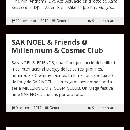
(The Nini Anthem)’. Live Act: Actuació en directe de Xana!
Sessió dels DJ’s: –Albert Kick -Mike T -Joe Ruiz Gogo’s…
13 noviembre, 2012
General
Sin comentarios
SAK NOEL & Friends @
Millennium & Cosmic Club
SAK NOEL & FRIENDS, una súper producció del millor i
més internacional Deejay de les terres gironines,
nominat als Grammy Latinos. L’última i única actuació
de l’any de SAK NOEL a terres gironines només podia
ser a MILLENNIUM & COSMICCLUB. Un Mega festival
amb SAK NOEL, que ens portarà tota…
9 octubre, 2012
General
Sin comentarios