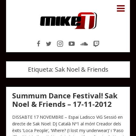
Etiqueta:
Sak Noel & Friends
Summum Dance Festival! Sak
Noel & Friends – 17-11-2012
DISSABTE 17 NOVEMBRE – Espai Ladisco ViG Sessió en
directe de Sak Noel: DJ Català Nº1 al món! Creador dels
èxits ‘Loca People’, ‘Where? (I lost my underwear)’ i ‘Paso