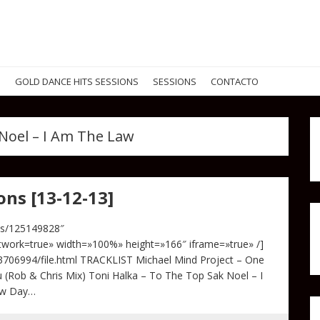
G
GOLD DANCE HITS SESSIONS
SESSIONS
CONTACTO
Noel – I Am The Law
ns [13-12-13]
cks/125149828″
work=true» width=»100%» height=»166″ iframe=»true» /]
3706994/file.html TRACKLIST Michael Mind Project – One
 (Rob & Chris Mix) Toni Halka – To The Top Sak Noel – I
ew Day…