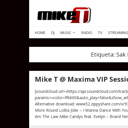
HOME
DJ
MUSIC
RADIO
TV
STREAMIN
Etiqueta:
Sak 
Mike T @ Maxima VIP Sessio
[soundcloud url=»https://api.soundcloud.com/tra
params=»color=ff6600&auto_play=false&show_art
Alternative download: www52.zippyshare.com/v/9
More Round Lolita Jolie – I Wanna Dance With You
Am The Law Mike Candys feat. Evelyn – Brand N