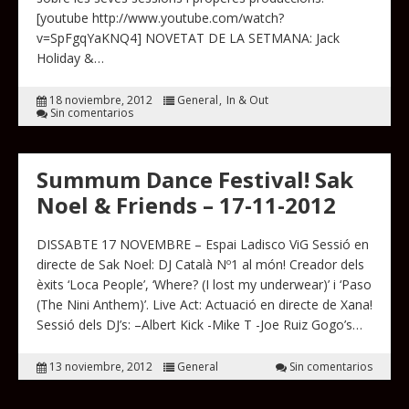
[youtube http://www.youtube.com/watch?
v=SpFgqYaKNQ4] NOVETAT DE LA SETMANA: Jack
Holiday &…
18 noviembre, 2012
General
In & Out
Sin comentarios
Summum Dance Festival! Sak
Noel & Friends – 17-11-2012
DISSABTE 17 NOVEMBRE – Espai Ladisco ViG Sessió en
directe de Sak Noel: DJ Català Nº1 al món! Creador dels
èxits ‘Loca People’, ‘Where? (I lost my underwear)’ i ‘Paso
(The Nini Anthem)’. Live Act: Actuació en directe de Xana!
Sessió dels DJ’s: –Albert Kick -Mike T -Joe Ruiz Gogo’s…
13 noviembre, 2012
General
Sin comentarios