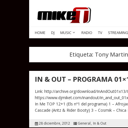
HOME
DJ
MUSIC
RADIO
TV
STREAMIN
Etiqueta:
Tony Martin
IN & OUT – PROGRAMA 01×
Link: http://archive.org/download/InAndOut01x13/
https://www.djmiket.com/inandout/in_and_out_0
In Me TOP 12+1 (Els nº1 del programa) 1 – Afroja
Cascade (Aritz & Rider Booty) 3 – Cosmik – Chic
28 diciembre, 2012
General
In & Out