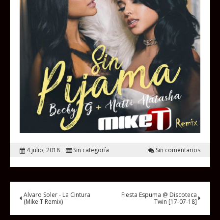
4 julio, 2018
Sin categoría
Sin comentarios
Alvaro Soler - La Cintura
Fiesta Espuma @ Discoteca
(Mike T Remix)
Twin [17-07-18]