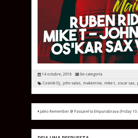
14 octubre, 2018
Sin categoría
Cosmik Dj
john salas
makenrow
mike t
oscar sax
Jaleo Remember @ Passarel·la Empuriabrava (Friday 10 