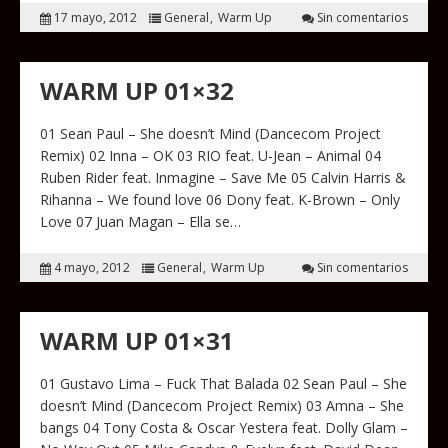
17 mayo, 2012
General
Warm Up
Sin comentarios
WARM UP 01×32
01 Sean Paul – She doesn’t Mind (Dancecom Project
Remix) 02 Inna – OK 03 RIO feat. U-Jean – Animal 04
Ruben Rider feat. Inmagine – Save Me 05 Calvin Harris &
Rihanna – We found love 06 Dony feat. K-Brown – Only
Love 07 Juan Magan – Ella se…
4 mayo, 2012
General
Warm Up
Sin comentarios
WARM UP 01×31
01 Gustavo Lima – Fuck That Balada 02 Sean Paul – She
doesn’t Mind (Dancecom Project Remix) 03 Amna – She
bangs 04 Tony Costa & Oscar Yestera feat. Dolly Glam –