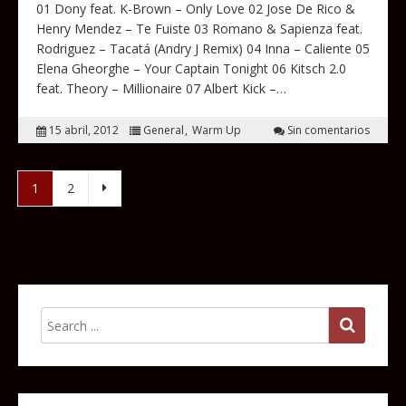
01 Dony feat. K-Brown – Only Love 02 Jose De Rico &
Henry Mendez – Te Fuiste 03 Romano & Sapienza feat.
Rodriguez – Tacatá (Andry J Remix) 04 Inna – Caliente 05
Elena Gheorghe – Your Captain Tonight 06 Kitsch 2.0
feat. Theory – Millionaire 07 Albert Kick –…
15 abril, 2012
General
Warm Up
Sin comentarios
Paginación de entradas
1
2