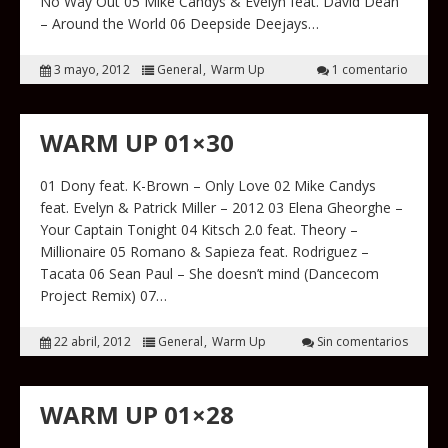
No Way Out 05 Mike Candys & Evelyn feat. David Dean
– Around the World 06 Deepside Deejays…
3 mayo, 2012
General
Warm Up
1 comentario
WARM UP 01×30
01 Dony feat. K-Brown – Only Love 02 Mike Candys
feat. Evelyn & Patrick Miller – 2012 03 Elena Gheorghe –
Your Captain Tonight 04 Kitsch 2.0 feat. Theory –
Millionaire 05 Romano & Sapieza feat. Rodriguez –
Tacata 06 Sean Paul – She doesn’t mind (Dancecom
Project Remix) 07…
22 abril, 2012
General
Warm Up
Sin comentarios
WARM UP 01×28