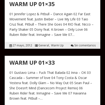
WARM UP 01×35
01 Jennifer Lopez & Pitbull – Dance Again 02 Far East
Movement feat. Justin Bieber – Live My Life 03 Taio
Cruz feat. Pitbull – There She Goes 04 RIO feat. Nicco –
Party Shaker 05 Dony feat. K-brown – Only Love 06
Ruben Rider feat. Inmagine – Save Me 07…
27 mayo, 2012
General
Warm Up
Sin comentarios
WARM UP 01×33
01 Gustavo Lima – Fuck That Balada 02 Inna – OK 03
Cascada – Summer of love 04 Tony Costa & Oscar
Yestera feat. Dolly Glam – No Way Out 05 Sean Paul –
She Doesn’t Mind (Dancecom Project Remix) 06
Ruben Rider feat. Inmagine – Save Me 07 Havanna
Brown feat. Pitbull –…