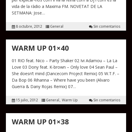
vida de la ràdio a Maxima FM. NOVETAT DE LA
SETMANA: Jose…
8 octubre, 2012
General
Sin comentarios
WARM UP 01×40
01 RIO feat. Nico – Party Shaker 02 Ivi Adamou – La La
Love 03 Dony feat. K-brown – Only love 04 Sean Paul –
She doesn’t mind (Dancecom Project Remix) 05 W.T.F. –
Da Bop 06 Rihanna – Where have you been (Alvaro
Guerra & Dany Rojas Remix) 07…
15 julio, 2012
General
Warm Up
Sin comentarios
WARM UP 01×38