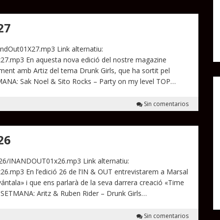
27
AndOut01X27.mp3 Link alternatiu:
27.mp3 En aquesta nova edició del nostre magazine
ment amb Artiz del tema Drunk Girls, que ha sortit pel
ANA: Sak Noel & Sito Rocks – Party on my level TOP…
Sin comentarios
26
x26/INANDOUT01x26.mp3 Link alternatiu:
6.mp3 En l’edició 26 de l’IN & OUT entrevistarem a Marsal
tala» i que ens parlarà de la seva darrera creació «Time
A SETMANA: Aritz & Ruben Rider – Drunk Girls…
Sin comentarios