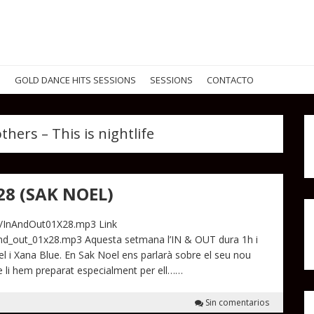
G
GOLD DANCE HITS SESSIONS
SESSIONS
CONTACTO
thers – This is nightlife
8 (SAK NOEL)
28/InAndOut01X28.mp3 Link
_and_out_01x28.mp3 Aquesta setmana l’IN & OUT dura 1h i
l i Xana Blue. En Sak Noel ens parlarà sobre el seu nou
ue li hem preparat especialment per ell……
Sin comentarios