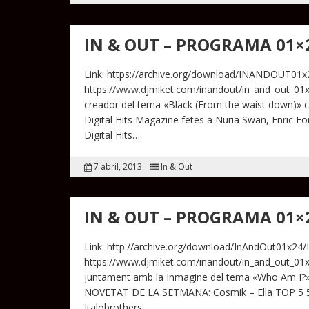
IN & OUT – PROGRAMA 01×
Link: https://archive.org/download/INANDOUT01
https://www.djmiket.com/inandout/in_and_out_01x2
creador del tema «Black (From the waist down)» c
Digital Hits Magazine fetes a Nuria Swan, Enric Fo
Digital Hits…
7 abril, 2013
In & Out
IN & OUT – PROGRAMA 01×
Link: http://archive.org/download/InAndOut01x24/
https://www.djmiket.com/inandout/in_and_out_01
juntament amb la Inmagine del tema «Who Am I?».
NOVETAT DE LA SETMANA: Cosmik – Ella TOP 5 5- G
Italobrothers…