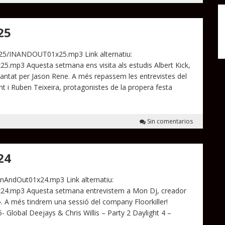
25
x25/INANDOUT01x25.mp3 Link alternatiu:
5.mp3 Aquesta setmana ens visita als estudis Albert Kick,
antat per Jason Rene. A més repassem les entrevistes del
nt i Ruben Teixeira, protagonistes de la propera festa
Sin comentarios
24
InAndOut01x24.mp3 Link alternatiu:
x24.mp3 Aquesta setmana entrevistem a Mon Dj, creador
 A més tindrem una sessió del company Floorkiller!
lobal Deejays & Chris Willis – Party 2 Daylight 4 –