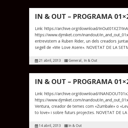
IN & OUT – PROGRAMA 01×
Link: https://archive.org/download/InOut01X27/In
https://www.djmiket.com/inandout/in_and_out_01x
entrevistem a Ruben Rider, un dels creadors junta
segell de «We Love Asere». NOVETAT DE LA SETM
21 abril, 2013
General
In & Out
IN & OUT – PROGRAMA 01×
Link: https://archive.org/download/INANDOUT01
https://www.djmiket.com/inandout/in_and_out_01x2
Ventura, creador de temes com «Zumbale» o «Leván
to love» i sobre futurs projectes. NOVETAT DE L
14 abril, 2013
In & Out