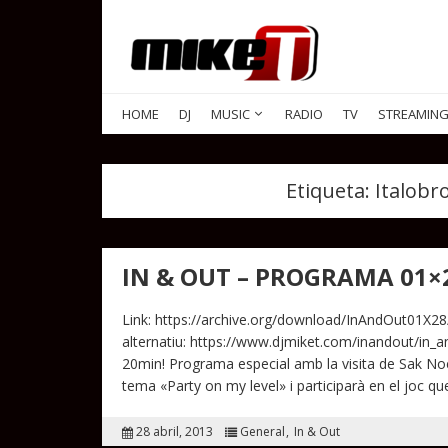
HOME
DJ
MUSIC
RADIO
TV
STREAMIN
Etiqueta:
Italobro
IN & OUT – PROGRAMA 01×2
Link: https://archive.org/download/InAndOut01X
alternatiu: https://www.djmiket.com/inandout/in
20min! Programa especial amb la visita de Sak Noe
tema «Party on my level» i participarà en el joc q
28 abril, 2013
General
In & Out