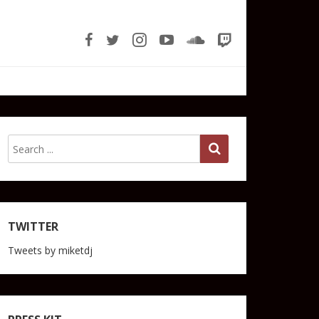
TWITTER
Tweets by miketdj