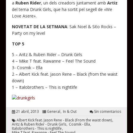
a
Ruben Rider
, un dels creadors juntament amb
Artiz
del tema Drunk Girls, que ha sortit pel segell de «We
Love Asere».
NOVETAT DE LA SETMANA
: Sak Noel & Sito Rocks –
Party on my level
TOP 5
5 – Aritz & Ruben Rider – Drunk Girls
4 – Mike T feat. Rawanne – Feel The Sound
3- Cosmik – Ella
2 – Albert Kick feat. Jason Rene – Black (from the waist
down)
1 – Italobrothers – This is nightlife
21 abril, 2013
General
In & Out
Sin comentarios
Albert Kick feat. Jason Rene - Black (From the waist down)
Aritz & Ruben Rider - Drunk Girls
Cosmik - Ella
Italobrothers - This is nightlife
Mike T feat. Rawanne - Feel The Sound