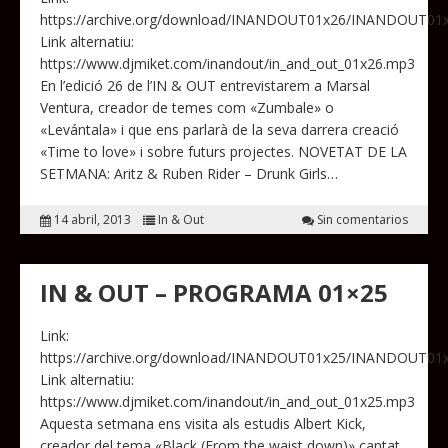
https://archive.org/download/INANDOUT01x26/INANDOUT01
Link alternatiu:
https://www.djmiket.com/inandout/in_and_out_01x26.mp3
En l’edició 26 de l’IN & OUT entrevistarem a Marsal
Ventura, creador de temes com «Zumbale» o
«Levántala» i que ens parlarà de la seva darrera creació
«Time to love» i sobre futurs projectes. NOVETAT DE LA
SETMANA: Aritz & Ruben Rider – Drunk Girls…
14 abril, 2013
In & Out
Sin comentarios
IN & OUT – PROGRAMA 01×25
Link:
https://archive.org/download/INANDOUT01x25/INANDOUT01
Link alternatiu:
https://www.djmiket.com/inandout/in_and_out_01x25.mp3
Aquesta setmana ens visita als estudis Albert Kick,
creador del tema «Black (From the waist down)» cantat