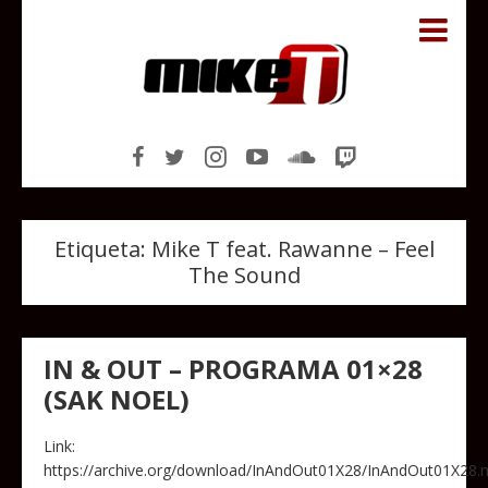
Etiqueta:
Mike T feat. Rawanne – Feel
The Sound
IN & OUT – PROGRAMA 01×28
(SAK NOEL)
Link:
https://archive.org/download/InAndOut01X28/InAndOut01X28