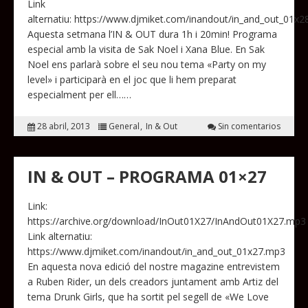
Link
alternatiu: https://www.djmiket.com/inandout/in_and_out_01x
Aquesta setmana l’IN & OUT dura 1h i 20min! Programa
especial amb la visita de Sak Noel i Xana Blue. En Sak
Noel ens parlarà sobre el seu nou tema «Party on my
level» i participarà en el joc que li hem preparat
especialment per ell……
28 abril, 2013
General
In & Out
Sin comentarios
IN & OUT – PROGRAMA 01×27
Link:
https://archive.org/download/InOut01X27/InAndOut01X27.mp3
Link alternatiu:
https://www.djmiket.com/inandout/in_and_out_01x27.mp3
En aquesta nova edició del nostre magazine entrevistem
a Ruben Rider, un dels creadors juntament amb Artiz del
tema Drunk Girls, que ha sortit pel segell de «We Love