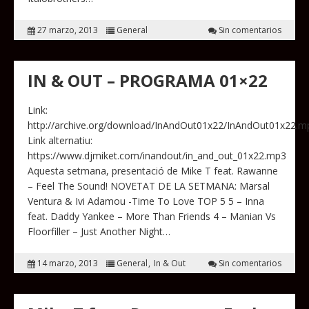
27 marzo, 2013
General
Sin comentarios
IN & OUT – PROGRAMA 01×22
Link:
http://archive.org/download/InAndOut01x22/InAndOut01x22.m
Link alternatiu:
https://www.djmiket.com/inandout/in_and_out_01x22.mp3
Aquesta setmana, presentació de Mike T feat. Rawanne
– Feel The Sound! NOVETAT DE LA SETMANA: Marsal
Ventura & Ivi Adamou -Time To Love TOP 5 5 – Inna
feat. Daddy Yankee – More Than Friends 4 – Manian Vs
Floorfiller – Just Another Night…
14 marzo, 2013
General
In & Out
Sin comentarios