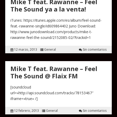
Mike T feat. Rawanne – Feel
The Sound ya a la venta!
iTunes: https://itunes.apple.com/es/album/feel-sound-
feat.-rawanne-single/id609864402 Juno Download:
http://www.junodownload.com/products/mike-t-
rawanne-feel-the-sound/2152085-02/?trackid=1
12 marzo, 2013
General
Sin comentarios
Mike T feat. Rawanne – Feel
The Sound @ Flaix FM
[soundcloud
url=»http://api.soundcloud.com/tracks/78153467″
iframe=»true» /]
12 febrero, 2013
General
Sin comentarios