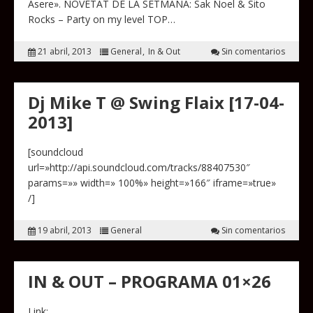
Asere». NOVETAT DE LA SETMANA: Sak Noel & Sito
Rocks – Party on my level TOP…
21 abril, 2013
General
In & Out
Sin comentarios
Dj Mike T @ Swing Flaix [17-04-
2013]
[soundcloud
url=»http://api.soundcloud.com/tracks/88407530″
params=»» width=» 100%» height=»166″ iframe=»true»
/]
19 abril, 2013
General
Sin comentarios
IN & OUT – PROGRAMA 01×26
Link: