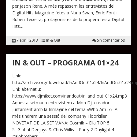
per Jason Rene. A més repassem les entrevistes del
Digital Hits Magazine fetes a Nuria Swan, Enric Font i
Ruben Teixeira, protagonistes de la propera festa Digital
Hits…
7 abril, 2013
In & Out
Sin comentarios
IN & OUT – PROGRAMA 01×24
Link:
http://archive.org/download/InAndOut01x24/InAndOut01x24.m
Link alternatiu:
https://www.djmiket.com/inandout/in_and_out_01x24.mp3
Aquesta setmana entrevistem a Mon Dj, creador
juntament amb la Inmagine del tema «Who Am I?». A
més tindrem una sessió del company Floorkiller!
NOVETAT DE LA SETMANA: Cosmik – Ella TOP 5
5- Global Deejays & Chris Willis – Party 2 Daylight 4 –
Italobrothers…