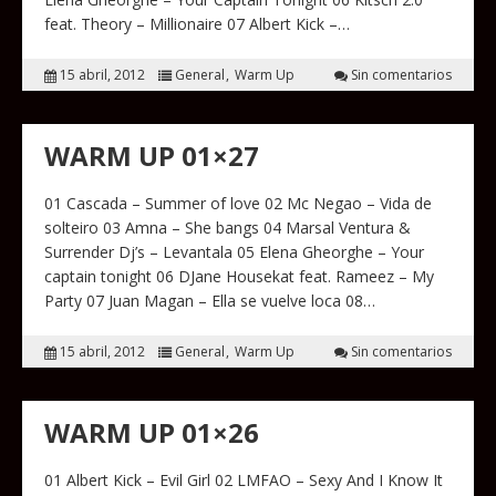
feat. Theory – Millionaire 07 Albert Kick –…
15 abril, 2012
General
Warm Up
Sin comentarios
WARM UP 01×27
01 Cascada – Summer of love 02 Mc Negao – Vida de
solteiro 03 Amna – She bangs 04 Marsal Ventura &
Surrender Dj’s – Levantala 05 Elena Gheorghe – Your
captain tonight 06 DJane Housekat feat. Rameez – My
Party 07 Juan Magan – Ella se vuelve loca 08…
15 abril, 2012
General
Warm Up
Sin comentarios
WARM UP 01×26
01 Albert Kick – Evil Girl 02 LMFAO – Sexy And I Know It