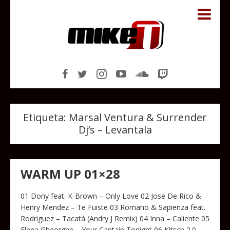
Etiqueta:
Marsal Ventura & Surrender
Dj’s – Levantala
WARM UP 01×28
01 Dony feat. K-Brown – Only Love 02 Jose De Rico &
Henry Mendez – Te Fuiste 03 Romano & Sapienza feat.
Rodriguez – Tacatá (Andry J Remix) 04 Inna – Caliente 05
Elena Gheorghe – Your Captain Tonight 06 Kitsch 2.0