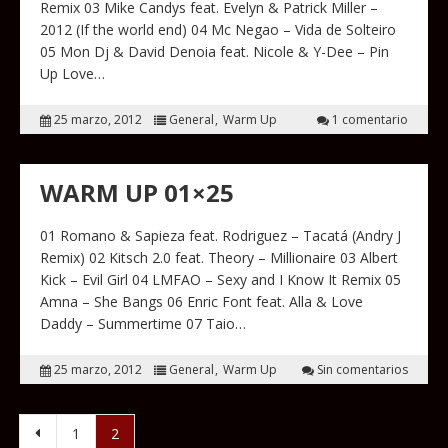
Remix 03 Mike Candys feat. Evelyn & Patrick Miller –
2012 (If the world end) 04 Mc Negao – Vida de Solteiro
05 Mon Dj & David Denoia feat. Nicole & Y-Dee – Pin
Up Love…
25 marzo, 2012
General
Warm Up
1 comentario
WARM UP 01×25
01 Romano & Sapieza feat. Rodriguez – Tacatá (Andry J
Remix) 02 Kitsch 2.0 feat. Theory – Millionaire 03 Albert
Kick – Evil Girl 04 LMFAO – Sexy and I Know It Remix 05
Amna – She Bangs 06 Enric Font feat. Alla & Love
Daddy – Summertime 07 Taio…
25 marzo, 2012
General
Warm Up
Sin comentarios
Paginación de entradas
1
2