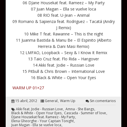
06 DJane Housekat feat. Rameez – My Party
07 Juan Magan – Ella se vuelve loca
08 RIO feat. U-Jean – Animal
09 Romano & Sapienza feat. Rodriguez – Tacatá (Andry
J Remix)
10 Mike T feat. Rawanne – This is the night
11 Juanma Bastida & Manu Be – El Espinito (Alberto
Herrera & Dani Masi Remix)
12 LMFAO, Loopback – Sexy & I Know It Remix
13 Taio Cruz feat. Flo Rida – Hangover
14 Akki feat. Jodie – Russian Love
15 Pitbull & Chris Brown – International Love
16 Black & White – Open Your Eyes
WARM UP 01×27
15 abril, 2012
General
Warm Up
Sin comentarios
Akki feat. Jodie - Russian Love
Amna - She Bangs
Black & White - Open Your Eyes
Cascada - Summer of love
DJane Housekat feat. Rameez - My Party
Elena Gheorghe - Your Captain Tonight
Juan Magan - Ella se vuelve loca