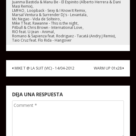
Juanma Bastida & Manu Be - El Espinito (Alberto Herrera & Dani
Masi Remix)
LMFAO
Loopback - Sexy & I Know It Remix
Marsal Ventura & Surrender Dj's - Levantala
Mc Negao - Vida de Solteiro
Mike T feat. Rawanne - This is the night
Pitbull & Chris Brown - International Love
RIO feat. U-Jean - Animal
Romano & Sapienza feat. Rodriguez - Tacatá (Andry J Remix)
Taio Cruz feat. Flo Rida - Hangover
MIKE T @ LA SUIT (VIC) - 14/04-2012
WARM UP 01x28
DEJA UNA RESPUESTA